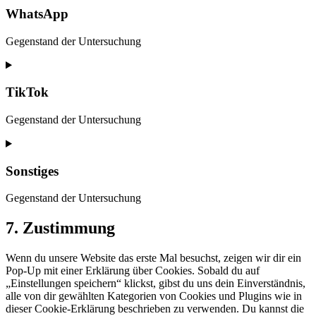
service
WhatsApp
linkedin
Gegenstand der Untersuchung
Consent
to
service
TikTok
whatsapp
Gegenstand der Untersuchung
Consent
to
service
Sonstiges
tiktok
Gegenstand der Untersuchung
Consent
7. Zustimmung
to
service
Wenn du unsere Website das erste Mal besuchst, zeigen wir dir ein
sonstiges
Pop-Up mit einer Erklärung über Cookies. Sobald du auf
„Einstellungen speichern“ klickst, gibst du uns dein Einverständnis,
alle von dir gewählten Kategorien von Cookies und Plugins wie in
dieser Cookie-Erklärung beschrieben zu verwenden. Du kannst die