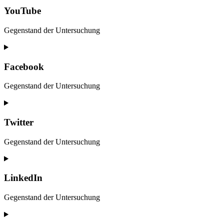
service
YouTube
vimeo
Gegenstand der Untersuchung
Consent
to
service
Facebook
youtube
Gegenstand der Untersuchung
Consent
to
service
Twitter
facebook
Gegenstand der Untersuchung
Consent
to
service
LinkedIn
twitter
Gegenstand der Untersuchung
Consent
to