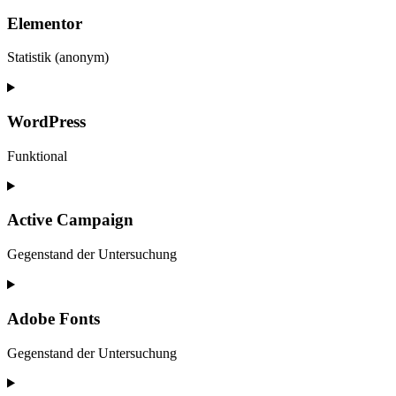
Elementor
Statistik (anonym)
Consent
to
service
WordPress
elementor
Funktional
Consent
to
service
Active Campaign
wordpress
Gegenstand der Untersuchung
Consent
to
service
Adobe Fonts
active-
campaign
Gegenstand der Untersuchung
Consent