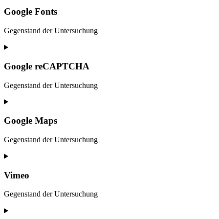
to
service
Google Fonts
adobe-
fonts
Gegenstand der Untersuchung
Consent
to
service
Google reCAPTCHA
google-
fonts
Gegenstand der Untersuchung
Consent
to
service
Google Maps
google-
recaptcha
Gegenstand der Untersuchung
Consent
to
service
Vimeo
google-
maps
Gegenstand der Untersuchung
Consent
to